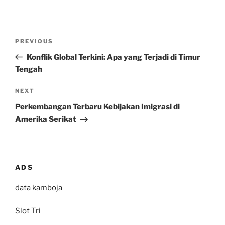
Post
Previous
PREVIOUS
navigation
Post
Konflik Global Terkini: Apa yang Terjadi di Timur
Tengah
Next
NEXT
Post
Perkembangan Terbaru Kebijakan Imigrasi di
Amerika Serikat
ADS
data kamboja
Slot Tri