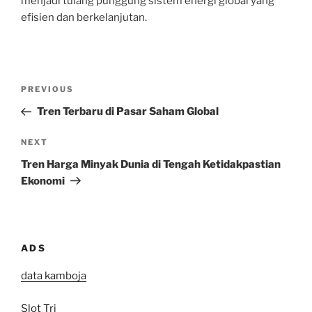
menjadi tulang punggung sistem energi global yang
efisien dan berkelanjutan.
Post
Previous
PREVIOUS
navigation
Post
Tren Terbaru di Pasar Saham Global
Next
NEXT
Post
Tren Harga Minyak Dunia di Tengah Ketidakpastian
Ekonomi
ADS
data kamboja
Slot Tri